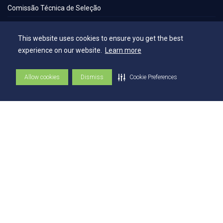
Comissão Técnica de Seleção
Contatos
This website uses cookies to ensure you get the best
experience on our website.
Learn more
Contatos
Ouvidoria
Allow cookies
Dismiss
Cookie Preferences
Fale com o Reitor
Fale com o Presidente
UniAtender
Como Chegar
Trabalhe Conosco