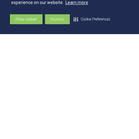
experience on our website.
Learn more
Academia Escola
Allow cookies
Dismiss
Cookie Preferences
UniMAPS
Tour pelos Laboratórios
360º
Capelania Institucional
Núcleo de Acessibilidade e Inclusão
Comissão Técnica de Seleção
Contatos
Contatos
Ouvidoria
Fale com o Reitor
Fale com o Presidente