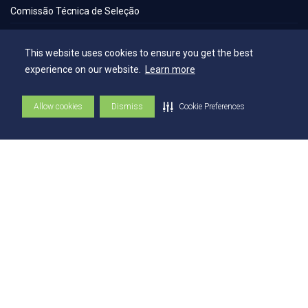
Comissão Técnica de Seleção
Contatos
This website uses cookies to ensure you get the best
experience on our website.
Learn more
Contatos
Ouvidoria
Allow cookies
Dismiss
Cookie Preferences
Fale com o Reitor
Fale com o Presidente
UniAtender
Como Chegar
Trabalhe Conosco