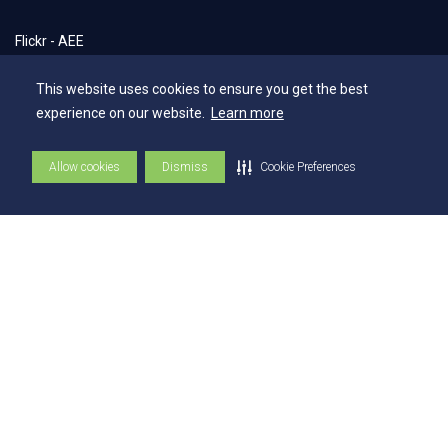
Flickr - AEE
Secretaria Geral
This website uses cookies to ensure you get the best
Biblioteca
experience on our website.
Learn more
NAI – Núcleo de Assuntos Internacionais
Allow cookies
Dismiss
Cookie Preferences
Academia Escola
UniMAPS
Tour pelos Laboratórios
360º
Capelania Institucional
Núcleo de Acessibilidade e Inclusão
Comissão Técnica de Seleção
Contatos