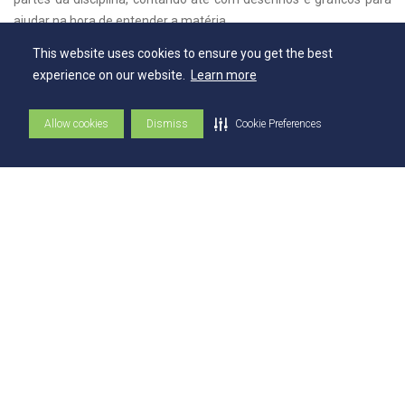
ajudar na hora de entender a matéria.
This website uses cookies to ensure you get the best
experience on our website.
Learn more
Allow cookies
Dismiss
Cookie Preferences
Michaelis Nova
Ortografia
Baixe na App
Store
Baixe no Google