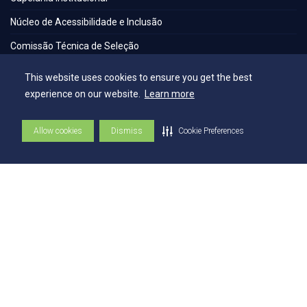
Núcleo de Acessibilidade e Inclusão
Comissão Técnica de Seleção
Contatos
This website uses cookies to ensure you get the best
experience on our website.
Learn more
Contatos
Allow cookies
Dismiss
Cookie Preferences
Ouvidoria
Fale com o Reitor
Fale com o Presidente
UniAtender
Como Chegar
Trabalhe Conosco