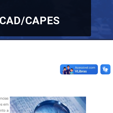
ROCAD/CAPES
ncias
res em
nto a