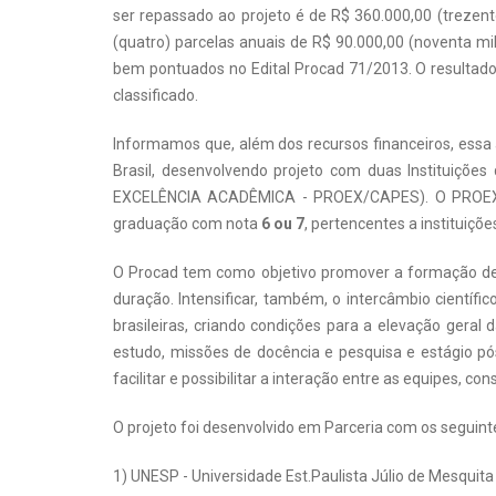
ser repassado ao projeto é de R$ 360.000,00 (trezen
(quatro) parcelas anuais de R$ 90.000,00 (noventa mil
bem pontuados no Edital Procad 71/2013. O resultad
classificado.
Informamos que, além dos recursos financeiros, essa
Brasil, desenvolvendo projeto com duas Instituiçõ
EXCELÊNCIA ACADÊMICA - PROEX/CAPES). O PROEX t
graduação com nota
6 ou 7
, pertencentes a instituiçõ
O Procad tem como objetivo
promover a formação de 
duração. Intensificar, também, o intercâmbio científi
brasileiras, criando condições para a elevação gera
estudo, missões de docência e pesquisa e estágio p
facilitar e possibilitar a interação entre as equipes, 
O projeto foi desenvolvido em Parceria com os segui
1) UNESP - Universidade Est.Paulista Júlio de Mesquit