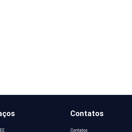
aços
Contatos
AEE
Contatos