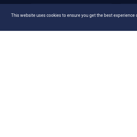
Vestibular EAD
Secretar
This website uses cookies to ensure you get the best experience 
Programa de Bolsas de Estudo
Bibliote
Editais
NAI – Nú
Consulta Lista de Formandos
Academi
Calendário Acadêmico 2026/1 - Campus
UniMAP
Anápolis
Tour pel
Calendário Acadêmico 2026/1 - Campus
360º
Ceres
Capelani
Calendário Acadêmico 2026/1 - Campus
Núcleo d
Jaraguá
Comissã
Calendário Acadêmico 2026/1 - Campus
Rubiataba
Calendário Acadêmico 2026/1 - Campus
Senador Canedo