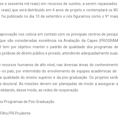
tos e sessenta mil reais) em recursos de custeio, a serem repassado
 reais) que será distribuído em 4 anos de projeto e contemplará os 8
o foi publicado no dia 10 de setembro e nós figuramos como o 9º ma
 aprovação nos coloca em contato com os principais centros de pesqu
es que são consideradas excelência na Avaliação da Capes (PROGRA
em por objetivo manter o padrão de qualidade dos programas de
es jurídicas de direito público e privado, atendendo adequadamente sua
recursos humanos de alto nível, nas diversas áreas do conhecimento
co no país, por intermédio do envolvimento de equipes acadêmicas de 
l da qualidade do ensino superior e da pós-graduação. Os projetos se
ós-doutoral. As missões devem ser planejadas de modo a assegurar 
consolidando, desse modo, as redes de cooperação.
ntes Programas de Pós-Graduação:
a Filho/PR.Prudente