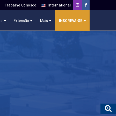
Trabalhe Conosco
International
ão
Extensão
Mais
INSCREVA-SE