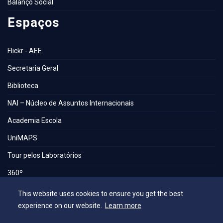
Balanço Social
Espaços
Flickr - AEE
Secretaria Geral
Biblioteca
NAI – Núcleo de Assuntos Internacionais
Academia Escola
UniMAPS
Tour pelos Laboratórios
360º
Capelania Institucional
This website uses cookies to ensure you get the best
experience on our website.
Learn more
Núcleo de Acessibilidade e Inclusão