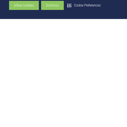
Comissão Técnica de Seleção
Allow cookies
Dismiss
Cookie Preferences
Contatos
Contatos
Ouvidoria
Fale com o Reitor
Fale com o Presidente
UniAtender
Como Chegar
Trabalhe Conosco