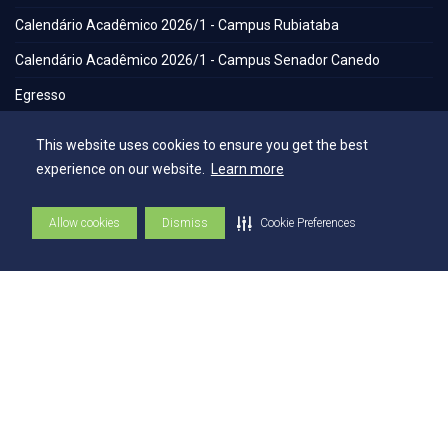
Calendário Acadêmico 2026/1 - Campus Rubiataba
Calendário Acadêmico 2026/1 - Campus Senador Canedo
Egresso
Portal de Periódicos Eletrônicos
This website uses cookies to ensure you get the best
Estatuto
experience on our website.
Learn more
Balanço Social
Allow cookies
Dismiss
Cookie Preferences
Espaços
Flickr - AEE
Secretaria Geral
Biblioteca
NAI – Núcleo de Assuntos Internacionais
Academia Escola