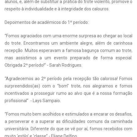
alunos, e, além de substituir a prática do trote violento, promove o
respeito à individualidade e à integridade dos calouros.
Depoimentos de acadêmicos do 1º período:
“Fomos agraciados com uma enorme surpresa ao chegar ao local
do trote. Encontramos um ambiente alegre, além de carinhosa
recepção. Muitos esperavam a famosa bagunça comum ao trote,
mas assistimos a um evento preparado de forma especial.
Obrigada 2º período!” - Sarah Rodrigues.
“Agradecemos ao 2º período pela recepção tão calorosa! Fomos
surpreendidos(as) com o “bom” trote, nos alegramos e fomos
incentivados a prosseguir rumo ao alvo que é a nossa formação
profissional” - Lays Sampaio.
“Fomos muito bem acolhidos e estimulados a encarar os desafios,
a perseverar e a superar as dificuldades comuns da caminhada
universitária. Diferente do que se vê por aí, fomos recebidos com
muito ‘estilo’ e ‘classe” - Eliane Delfino.