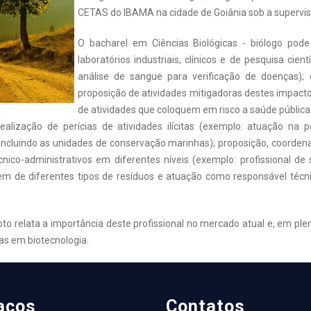
CETAS do IBAMA na cidade de Goiânia sob a supervisão
O bacharel em Ciências Biológicas - biólogo pode
laboratórios industriais, clínicos e de pesquisa cien
análise de sangue para verificação de doenças)
proposição de atividades mitigadoras destes impactos
de atividades que coloquem em risco a saúde públic
 realização de perícias de atividades ilícitas (exemplo: atuação na
incluindo as unidades de conservação marinhas); proposição, coorden
nico-administrativos em diferentes níveis (exemplo: profissional d
m de diferentes tipos de resíduos e atuação como responsável técni
oto relata a importância deste profissional no mercado atual e, em pl
s em biotecnologia.
aços
Contatos