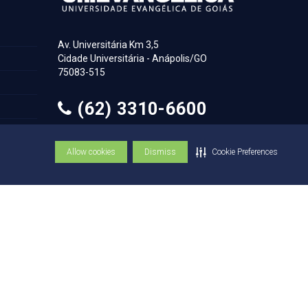
Av. Universitária Km 3,5
Cidade Universitária - Anápolis/GO
75083-515
(62) 3310-6600
(62) 3310-6684
Allow cookies
Dismiss
Cookie Preferences
© Copyright UniEVANGÉLICA 1947 - 2026