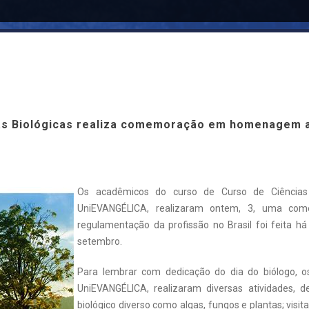
as Biológicas realiza comemoração em homenagem a
Os acadêmicos do curso de Curso de Ciências B
UniEVANGÉLICA, realizaram ontem, 3, uma c
regulamentação da profissão no Brasil foi feita há
setembro.
Para lembrar com dedicação do dia do biólogo, 
UniEVANGÉLICA, realizaram diversas atividades, d
biológico diverso como algas, fungos e plantas; visi