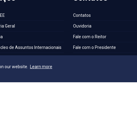
AEE
Contatos
ia Geral
Ouvidoria
ca
Fale com o Reitor
cleo de Assuntos Internacionais
Fale com o Presidente
a Escola
UniAtender
on our website.
Learn more
S
Como Chegar
os Laboratórios
Trabalhe Conosco
a Institucional
e Acessibilidade e Inclusão
o Técnica de Seleção