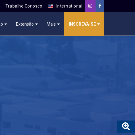
Trabalhe Conosco
International
ão
Extensão
Mais
INSCREVA-SE