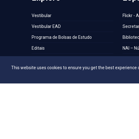
Vestibular
Flickr - 
Vestibular EAD
Secretar
Programa de Bolsas de Estudo
Bibliote
Editais
NAI – Nú
Consulta Lista de Formandos
Academi
This website uses cookies to ensure you get the best experience 
Calendário Acadêmico 2026/1 - Campus
UniMAP
Anápolis
Tour pel
Calendário Acadêmico 2026/1 - Campus
360º
Ceres
Capelani
Calendário Acadêmico 2026/1 - Campus
Núcleo d
Jaraguá
Comissã
Calendário Acadêmico 2026/1 - Campus
Rubiataba