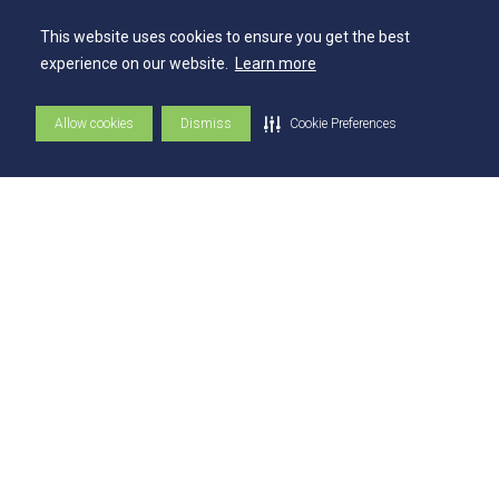
360º
This website uses cookies to ensure you get the best
experience on our website.
Learn more
Capelania Institucional
Núcleo de Acessibilidade e Inclusão
Allow cookies
Dismiss
Cookie Preferences
Comissão Técnica de Seleção
Contatos
Contatos
Ouvidoria
Fale com o Reitor
Fale com o Presidente
UniAtender
Como Chegar
Trabalhe Conosco