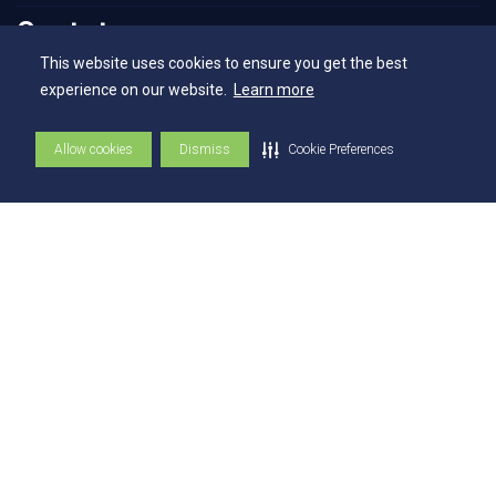
Contatos
This website uses cookies to ensure you get the best
experience on our website.
Learn more
Contatos
Ouvidoria
Allow cookies
Dismiss
Cookie Preferences
Fale com o Reitor
Fale com o Presidente
UniAtender
Como Chegar
Trabalhe Conosco