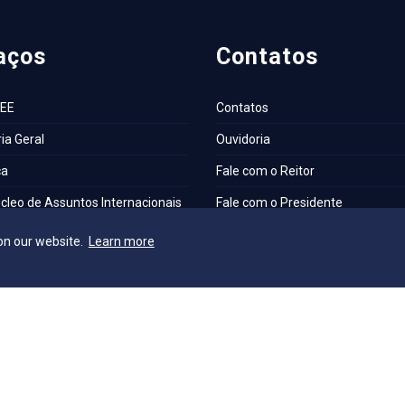
aços
Contatos
AEE
Contatos
ia Geral
Ouvidoria
ca
Fale com o Reitor
cleo de Assuntos Internacionais
Fale com o Presidente
a Escola
UniAtender
on our website.
Learn more
S
Como Chegar
os Laboratórios
Trabalhe Conosco
a Institucional
e Acessibilidade e Inclusão