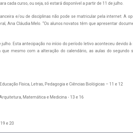
 cada curso, ou seja, só estará disponível a partir de 11 de julho.
anceira e/ou de disciplinas não pode se matricular pela internet. A 
eral, Ana Cláudia Melo. “Os alunos novatos têm que apresentar docume
julho. Esta antecipação no início do período letivo aconteceu devido
ca que mesmo com a alteração do calendário, as aulas do segundo s
Educação Física, Letras, Pedagogia e Ciências Biológicas – 11 e 12
rquitetura, Matemática e Medicina - 13 e 16
 19 e 20