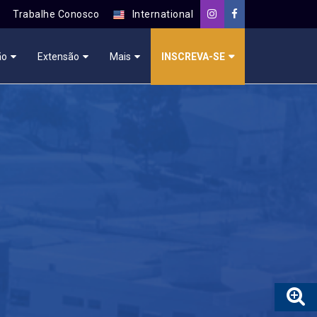
Trabalhe Conosco
International
ão
Extensão
Mais
INSCREVA-SE