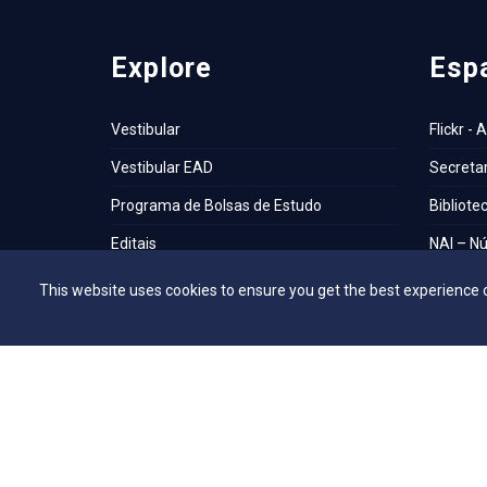
Explore
Esp
Vestibular
Flickr - 
Vestibular EAD
Secretar
Programa de Bolsas de Estudo
Bibliote
Editais
NAI – Nú
Consulta Lista de Formandos
Academi
This website uses cookies to ensure you get the best experience 
Calendário Acadêmico 2026/1 - Campus
UniMAP
Anápolis
Tour pel
Calendário Acadêmico 2026/1 - Campus
360º
Ceres
Capelani
Calendário Acadêmico 2026/1 - Campus
Núcleo d
Jaraguá