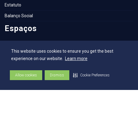
Estatuto
Balanço Social
Espaços
Flickr - AEE
This website uses cookies to ensure you get the best
Secretaria Geral
experience on our website.
Learn more
Biblioteca
Allow cookies
Dismiss
Cookie Preferences
NAI – Núcleo de Assuntos Internacionais
Academia Escola
UniMAPS
Tour pelos Laboratórios
360º
Capelania Institucional