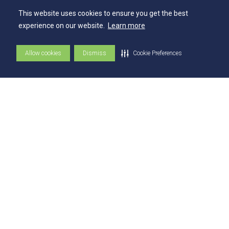
This website uses cookies to ensure you get the best
Contatos
experience on our website.
Learn more
Ouvidoria
Allow cookies
Dismiss
Cookie Preferences
Fale com o Reitor
Fale com o Presidente
UniAtender
Como Chegar
Trabalhe Conosco