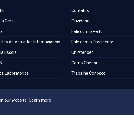
AEE
Contatos
ia Geral
Ouvidoria
ca
Fale com o Reitor
cleo de Assuntos Internacionais
Fale com o Presidente
a Escola
UniAtender
S
Como Chegar
os Laboratórios
Trabalhe Conosco
a Institucional
on our website.
Learn more
e Acessibilidade e Inclusão
o Técnica de Seleção