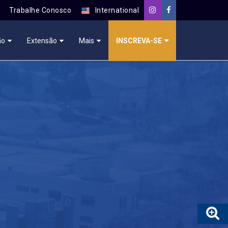
Trabalhe Conosco
International
ão
Extensão
Mais
INSCREVA-SE