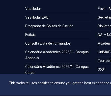
Vestibular
Flickr - 
Vestibular EAD
Secretar
Programa de Bolsas de Estudo
Bibliote
Editais
NAI – Nú
Consulta Lista de Formandos
Academi
Calendário Acadêmico 2026/1 - Campus
UniMAP
Anápolis
Tour pel
Calendário Acadêmico 2026/1 - Campus
360º
Ceres
Capelani
Calendário Acadêmico 2026/1 - Campus
This website uses cookies to ensure you get the best experience 
Núcleo d
Jaraguá
Comissã
Calendário Acadêmico 2026/1 - Campus
Rubiataba
Calendário Acadêmico 2026/1 - Campus