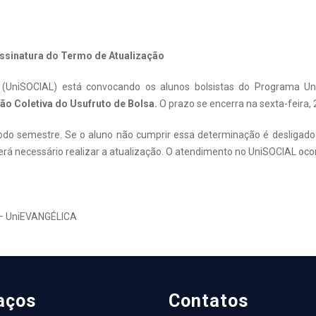
 assinatura do Termo de Atualização
al (UniSOCIAL) está convocando os alunos bolsistas do Programa U
ão Coletiva do Usufruto de Bolsa.
O prazo se encerra na sexta-feira, 2
 todo semestre. Se o aluno não cumprir essa determinação é desligad
erá necessário realizar a atualização. O atendimento no UniSOCIAL ocor
to – UniEVANGÉLICA
aços
Contatos