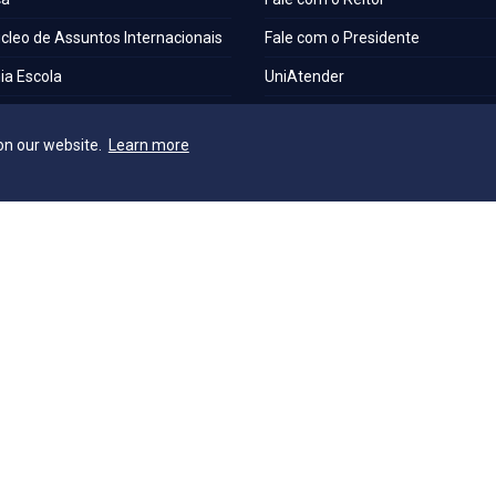
cleo de Assuntos Internacionais
Fale com o Presidente
a Escola
UniAtender
S
Como Chegar
on our website.
Learn more
os Laboratórios
Trabalhe Conosco
a Institucional
e Acessibilidade e Inclusão
o Técnica de Seleção