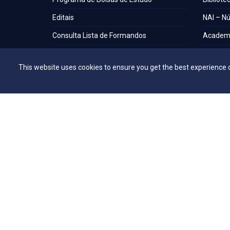
Editais
NAI – Nú
Consulta Lista de Formandos
Academi
Calendário Acadêmico 2026/1 - Campus
UniMAP
Anápolis
This website uses cookies to ensure you get the best experience 
Tour pel
Calendário Acadêmico 2026/1 - Campus
360º
Ceres
Capelani
Calendário Acadêmico 2026/1 - Campus
Núcleo d
Jaraguá
Comissã
Calendário Acadêmico 2026/1 - Campus
Rubiataba
Calendário Acadêmico 2026/1 - Campus
Senador Canedo
Egresso
Portal de Periódicos Eletrônicos