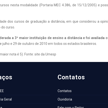
ursos nesta modalidade (Portaria MEC 4.386, de 15/12/2005) e poss
dade dos cursos de graduação a distância, em que considerou a opi
 do curso.
derada a 3ª maior instituição de ensino a distância e foi avaliada
 julho e 29 de outubro de 2010 em todos os estados brasileiros.
aior nota é 5). Fonte: site da Umesp
aços
Contatos
AEE
Contatos
ia Geral
Ouvidoria
ca
Fale com o Reitor