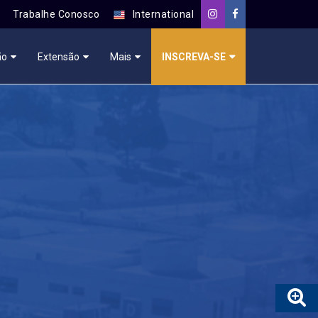
Trabalhe Conosco
International
ão
Extensão
Mais
INSCREVA-SE