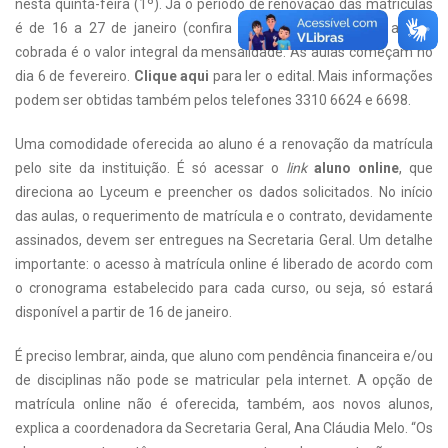
nesta quinta-feira (1º). Já o período de renovação das matrículas
é de 16 a 27 de janeiro (confira cronograma abaixo) e a taxa
cobrada é o valor integral da mensalidade. As aulas começam no
dia 6 de fevereiro.
Clique aqui
para ler o edital. Mais informações
podem ser obtidas também pelos telefones 3310 6624 e 6698.
Uma comodidade oferecida ao aluno é a renovação da matrícula
pelo site da instituição. É só acessar o
link
aluno online
, que
direciona ao Lyceum e preencher os dados solicitados. No início
das aulas, o requerimento de matrícula e o contrato, devidamente
assinados, devem ser entregues na Secretaria Geral. Um detalhe
importante: o acesso à matrícula online é liberado de acordo com
o cronograma estabelecido para cada curso, ou seja, só estará
disponível a partir de 16 de janeiro.
É preciso lembrar, ainda, que aluno com pendência financeira e/ou
de disciplinas não pode se matricular pela internet. A opção de
matrícula online não é oferecida, também, aos novos alunos,
explica a coordenadora da Secretaria Geral, Ana Cláudia Melo. “Os