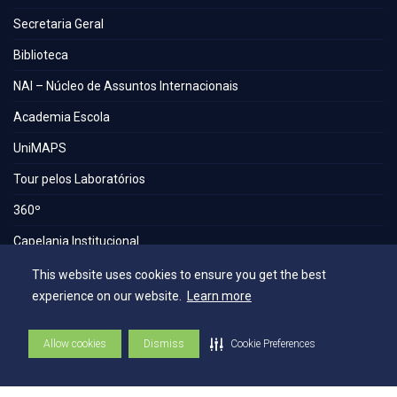
Secretaria Geral
Biblioteca
NAI – Núcleo de Assuntos Internacionais
Academia Escola
UniMAPS
Tour pelos Laboratórios
360º
Capelania Institucional
Núcleo de Acessibilidade e Inclusão
This website uses cookies to ensure you get the best
experience on our website.
Learn more
Comissão Técnica de Seleção
Contatos
Allow cookies
Dismiss
Cookie Preferences
Contatos