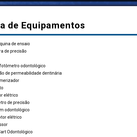
ta de Equipamentos
quina de ensaio
ra de precisão
fotômetro odontológico
ão de permeabilidade dentinária
imerizador
ato
r elétrico
tro de precisão
om odontológico
or elétrico
ssor
art Odontológico