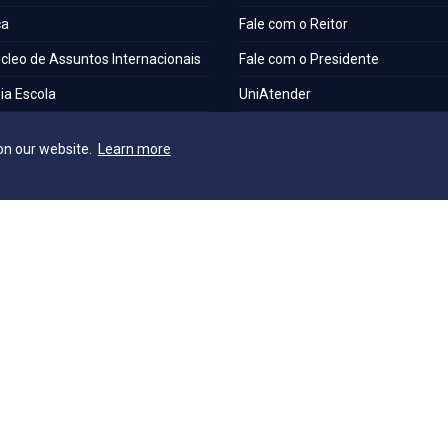
ca
Fale com o Reitor
cleo de Assuntos Internacionais
Fale com o Presidente
a Escola
UniAtender
S
Como Chegar
on our website.
Learn more
os Laboratórios
Trabalhe Conosco
a Institucional
e Acessibilidade e Inclusão
o Técnica de Seleção