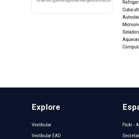
Refrige
Cuba ul
Autocla
Microon
Selador
Aqueced
Computa
Explore
Esp
Vestibular
Flickr - 
Vestibular EAD
Secretar