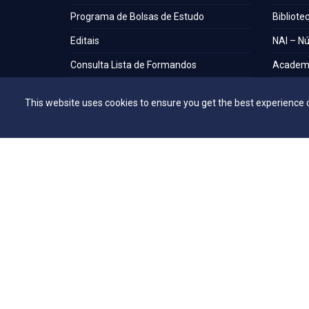
Programa de Bolsas de Estudo
Bibliote
Editais
NAI – Nú
Consulta Lista de Formandos
Academi
Calendário Acadêmico 2026/1 - Campus
UniMAP
This website uses cookies to ensure you get the best experience 
Anápolis
Tour pel
Calendário Acadêmico 2026/1 - Campus
360º
Ceres
Capelani
Calendário Acadêmico 2026/1 - Campus
Núcleo d
Jaraguá
Comissã
Calendário Acadêmico 2026/1 - Campus
Rubiataba
Calendário Acadêmico 2026/1 - Campus
Senador Canedo
Egresso