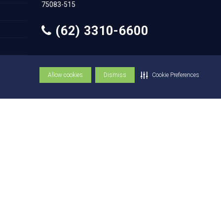
75083-515
(62) 3310-6600
(62) 3310-6684
Allow cookies
Dismiss
Cookie Preferences
© Copyright UniEVANGÉLICA 1947 - 2026