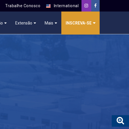
Trabalhe Conosco
International
ão
Extensão
Mais
INSCREVA-SE