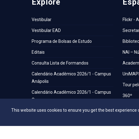
Explore
Esp
Vestibular
Flickr - 
Vestibular EAD
Secretar
Programa de Bolsas de Estudo
Bibliote
Editais
NAI – Nú
Consulta Lista de Formandos
Academi
Calendário Acadêmico 2026/1 - Campus
UniMAP
Anápolis
Tour pel
Calendário Acadêmico 2026/1 - Campus
360º
Ceres
Capelani
This website uses cookies to ensure you get the best experience 
Calendário Acadêmico 2026/1 - Campus
Núcleo d
Jaraguá
Comissã
Calendário Acadêmico 2026/1 - Campus
Rubiataba