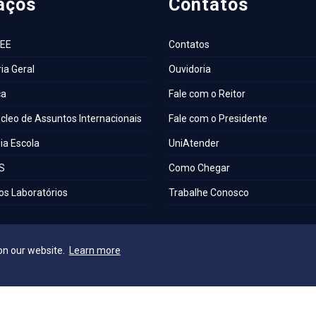
aços
Contatos
AEE
Contatos
ia Geral
Ouvidoria
ca
Fale com o Reitor
cleo de Assuntos Internacionais
Fale com o Presidente
a Escola
UniAtender
S
Como Chegar
os Laboratórios
Trabalhe Conosco
a Institucional
on our website.
Learn more
e Acessibilidade e Inclusão
o Técnica de Seleção