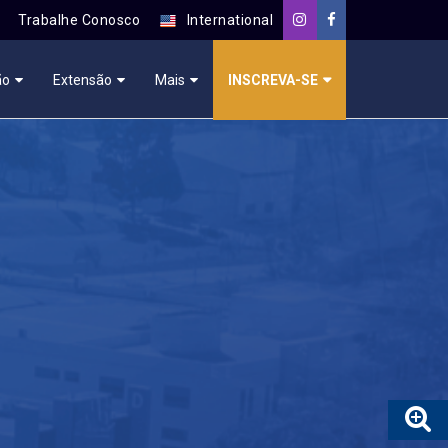
Trabalhe Conosco
International
ão
Extensão
Mais
INSCREVA-SE