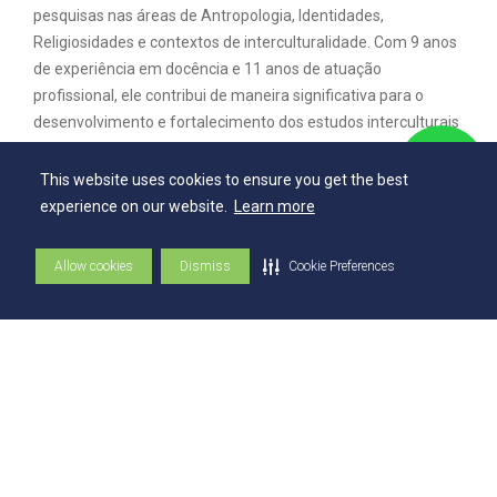
pesquisas nas áreas de Antropologia, Identidades,
Religiosidades e contextos de interculturalidade. Com 9 anos
de experiência em docência e 11 anos de atuação
profissional, ele contribui de maneira significativa para o
desenvolvimento e fortalecimento dos estudos interculturais
e antropológicos na instituição.
This website uses cookies to ensure you get the best
experience on our website.
Learn more
Allow cookies
Dismiss
Cookie Preferences
Explore
Vestibular
Vestibular EAD
Programa de Bolsas de Estudo
Editais
Consulta Lista de Formandos