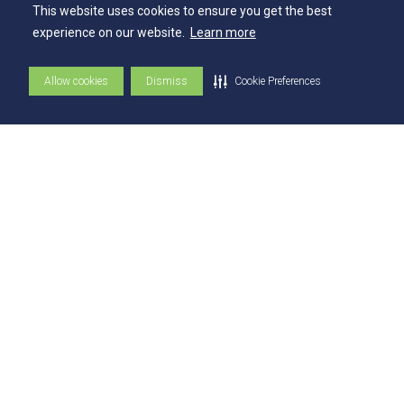
This website uses cookies to ensure you get the best
Balanço Social
experience on our website.
Learn more
Espaços
Allow cookies
Dismiss
Cookie Preferences
Flickr - AEE
Secretaria Geral
Biblioteca
NAI – Núcleo de Assuntos Internacionais
Academia Escola
UniMAPS
Tour pelos Laboratórios
360º
Capelania Institucional
Núcleo de Acessibilidade e Inclusão