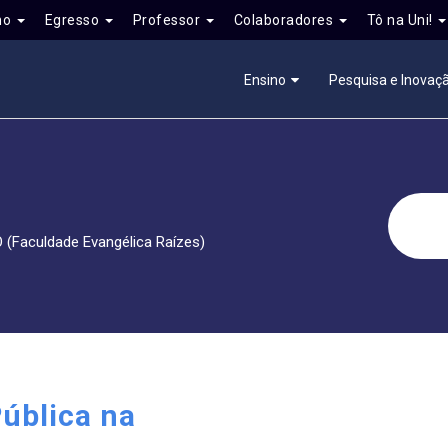
no
Egresso
Professor
Colaboradores
Tô na Uni!
Ensino
Pesquisa e Inovaç
O (Faculdade Evangélica Raízes)
Pública na